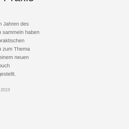
n Jahren des
n sammeln haben
praktischen
n zum Thema
 einem neuen
buch
stellt.
 2019