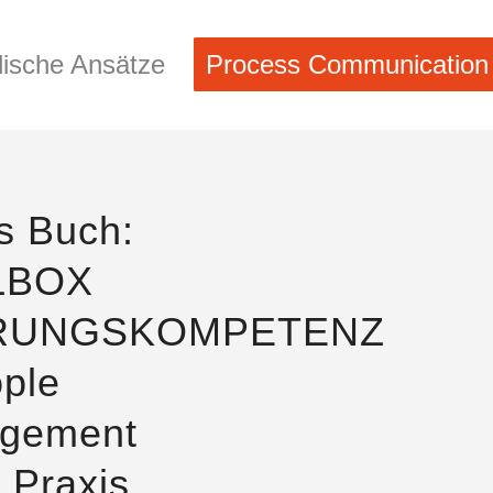
ische Ansätze
Process Communication
s Buch:
LBOX
RUNGSKOMPETENZ
ple
gement
r Praxis