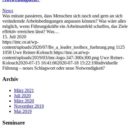
News
Was müsste passieren, dass Menschen sich rasch und gern an sich
verändernde Arbeitsbedingungen anpassen können? Was wäre alles
möglich, wenn Führungskräfte ein Arbeitsumfeld schaffen, das Ziele
effektiv erreichen lässt? Was…
15. Juli 2020
https://imc.or.at/wp-
content/uploads/2020/07/Be_a_leader_toolbox_fuehrung.png
1125
1058
Uwe Reiner-Kolouch
https://imc.or.at/wp-
content/uploads/2019/03/imc-logo-347-300x300.png
Uwe Reiner-
Kolouch
2020-07-15 16:41:06
2020-07-18 15:22:19
Individuelle
Führung – neues Schlagwort oder neue Notwendigkeit?
Archiv
März 2021
Juli 2020
März 2020
November 2019
Mai 2019
Seminare