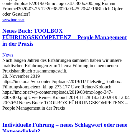
content/uploads/2019/03/imc-logo-347-300x300.png
Roman
Frimmel
2020-03-25 12:20:38
2020-03-25 20:41:16
Bin ich Opfer
oder Gestalter?
www.imc.or.at
Neues Buch: TOOLBOX
FÜHRUNGSKOMPETENZ – People Management
in der Praxis
News
Nach langen Jahren des Erfahrungen sammeln haben wir unsere
praktischen Erfahrungen zum Thema Führung in einem neuen
Praxishandbuch zusammengestellt.
28. November 2019
https://imc.or.at/wp-content/uploads/2019/11/Titelseite_Toolbox-
Führungskompetenz_kl.jpg
273
177
Uwe Reiner-Kolouch
https://imc.or.at/wp-content/uploads/2019/03/imc-logo-347-
300x300.png
Uwe Reiner-Kolouch
2019-11-28 14:21:00
2019-12-04
20:30:51
Neues Buch: TOOLBOX FÜHRUNGSKOMPETENZ –
People Management in der Praxis
Individuelle Führung – neues Schlagwort oder neue
Notwendigkeit?