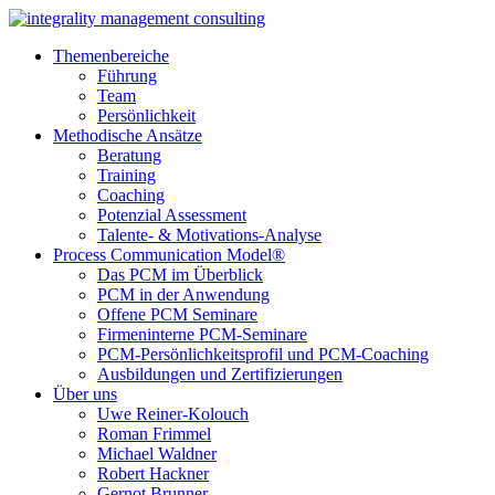
Themenbereiche
Führung
Team
Persönlichkeit
Methodische Ansätze
Beratung
Training
Coaching
Potenzial Assessment
Talente- & Motivations-Analyse
Process Communication Model®
Das PCM im Überblick
PCM in der Anwendung
Offene PCM Seminare
Firmeninterne PCM-Seminare
PCM-Persönlichkeitsprofil und PCM-Coaching
Ausbildungen und Zertifizierungen
Über uns
Uwe Reiner-Kolouch
Roman Frimmel
Michael Waldner
Robert Hackner
Gernot Brunner